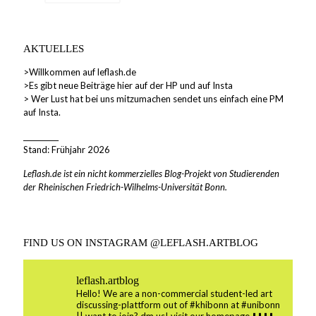
AKTUELLES
>Willkommen auf leflash.de
>Es gibt neue Beiträge hier auf der HP und auf Insta
> Wer Lust hat bei uns mitzumachen sendet uns einfach eine PM
auf Insta.
__________
Stand: Frühjahr 2026
Leflash.de ist ein nicht kommerzielles Blog-Projekt von Studierenden
der Rheinischen Friedrich-Wilhelms-Universität Bonn.
FIND US ON INSTAGRAM @LEFLASH.ARTBLOG
leflash.artblog
Hello! We are a non-commercial student-led art
discussing-plattform out of #khibonn at #unibonn