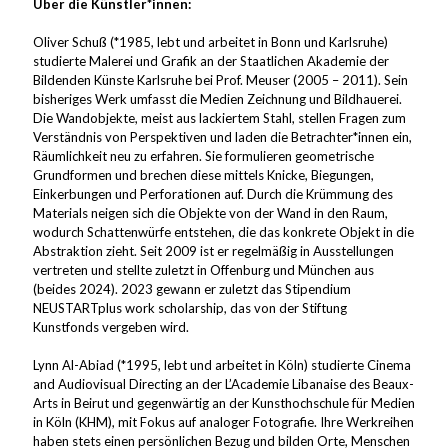
Über die Künstler*innen:
Oliver Schuß (*1985, lebt und arbeitet in Bonn und Karlsruhe)
studierte Malerei und Grafik an der Staatlichen Akademie der
Bildenden Künste Karlsruhe bei Prof. Meuser (2005 – 2011). Sein
bisheriges Werk umfasst die Medien Zeichnung und Bildhauerei.
Die Wandobjekte, meist aus lackiertem Stahl, stellen Fragen zum
Verständnis von Perspektiven und laden die Betrachter*innen ein,
Räumlichkeit neu zu erfahren. Sie formulieren geometrische
Grundformen und brechen diese mittels Knicke, Biegungen,
Einkerbungen und Perforationen auf. Durch die Krümmung des
Materials neigen sich die Objekte von der Wand in den Raum,
wodurch Schattenwürfe entstehen, die das konkrete Objekt in die
Abstraktion zieht. Seit 2009 ist er regelmäßig in Ausstellungen
vertreten und stellte zuletzt in Offenburg und München aus
(beides 2024). 2023 gewann er zuletzt das Stipendium
NEUSTARTplus work scholarship, das von der Stiftung
Kunstfonds vergeben wird.
Lynn Al-Abiad (*1995, lebt und arbeitet in Köln) studierte Cinema
and Audiovisual Directing an der L’Academie Libanaise des Beaux-
Arts in Beirut und gegenwärtig an der Kunsthochschule für Medien
in Köln (KHM), mit Fokus auf analoger Fotografie. Ihre Werkreihen
haben stets einen persönlichen Bezug und bilden Orte, Menschen