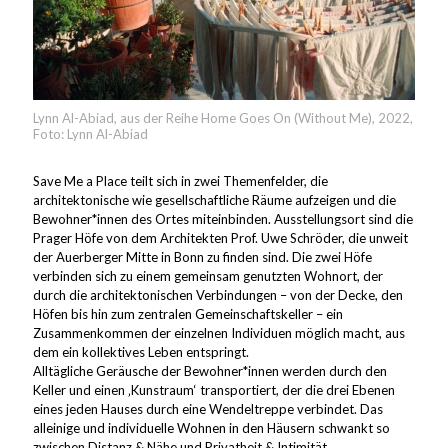
Lynn Al-Abiad, aus der Reihe Home Goes On (Without Me), 2022,
Foto: Lynn Al-Abiad
Save Me a Place teilt sich in zwei Themenfelder, die
architektonische wie gesellschaftliche Räume aufzeigen und die
Bewohner*innen des Ortes miteinbinden. Ausstellungsort sind die
Prager Höfe von dem Architekten Prof. Uwe Schröder, die unweit
der Auerberger Mitte in Bonn zu finden sind. Die zwei Höfe
verbinden sich zu einem gemeinsam genutzten Wohnort, der
durch die architektonischen Verbindungen – von der Decke, den
Höfen bis hin zum zentralen Gemeinschaftskeller – ein
Zusammenkommen der einzelnen Individuen möglich macht, aus
dem ein kollektives Leben entspringt.
Alltägliche Geräusche der Bewohner*innen werden durch den
Keller und einen ‚Kunstraum‘ transportiert, der die drei Ebenen
eines jeden Hauses durch eine Wendeltreppe verbindet. Das
alleinige und individuelle Wohnen in den Häusern schwankt so
zwischen Distanz & Nähe und Privatheit & Intimität.