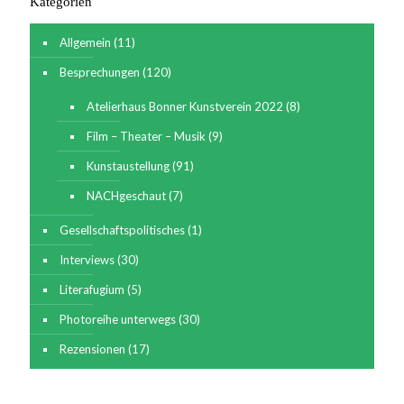
Kategorien
Am Woche
Allgemein
(11)
Besprechungen
(120)
mit Nara B
Atelierhaus Bonner Kunstverein 2022
(8)
Film – Theater – Musik
(9)
Kunstaustellung
(91)
#ludwigforumaachen
NACHgeschaut
(7)
Gesellschaftspolitisches
(1)
Interviews
(30)
Literafugium
(5)
Photoreihe unterwegs
(30)
Rezensionen
(17)