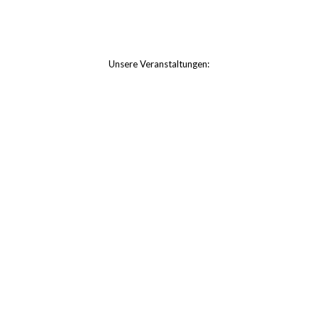
Vor
——
#bauhaus #bauhaus
Unsere Veranstaltungen:
Vom 16. Oktober 20
——
Supremus Nr. 38, 1916,